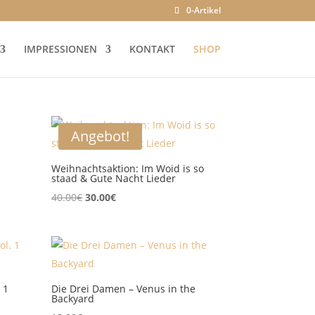
0-Artikel
IMPRESSIONEN
KONTAKT
SHOP
Angebot!
Weihnachtsaktion: Im Woid is so
staad & Gute Nacht Lieder
Ursprünglicher
Aktueller
40.00
€
30.00
€
Preis
Preis
war:
ist:
40.00€
30.00€.
 1
Die Drei Damen – Venus in the
Backyard