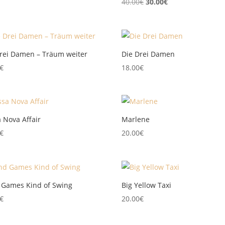
Ursprünglicher
Aktueller
40.00
€
30.00
€
Preis
Preis
war:
ist:
40.00€
30.00€.
rei Damen – Träum weiter
Die Drei Damen
€
18.00
€
 Nova Affair
Marlene
€
20.00
€
 Games Kind of Swing
Big Yellow Taxi
€
20.00
€