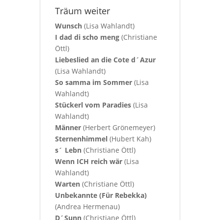
Träum weiter
Wunsch
(Lisa Wahlandt)
I dad di scho meng
(Christiane
Öttl)
Liebeslied an die Cote d´Azur
(Lisa Wahlandt)
So samma im Sommer
(Lisa
Wahlandt)
Stückerl vom Paradies
(Lisa
Wahlandt)
Männer
(Herbert Grönemeyer)
Sternenhimmel
(Hubert Kah)
s´ Lebn
(Christiane Öttl)
Wenn ICH reich wär
(Lisa
Wahlandt)
Warten
(Christiane Öttl)
Unbekannte (Für Rebekka)
(Andrea Hermenau)
D´Sunn
(Christiane Öttl)