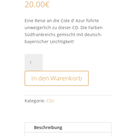
20.00
€
Eine Reise an die Cote d’ Azur führte
unweigerlich zu dieser CD. Die Farben
Südfrankreichs gemischt mit deutsch-
bayerischer Leichtigkeit!
Die
Drei
Damen
In den Warenkorb
–
Träum
weiter
Menge
Kategorie:
CDs
Beschreibung