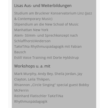
Lisas Aus- und Weiterbildungen
Studium am Bruckner Konservatorium Linz (Jazz
& Contemporary Music)
Stipendium an die New School of Music
Manhattan New York
Atem- Stimm- und Sprechkonzept nach
Schlaffhorst/Anderson
TaKeTiNa Rhythmuspädagogik mit Fabian
Bausch
Estill Voice Training mit Dorte Hyldstrup
Workshops u. a. mit
Mark Murphy, Andy Bey, Sheila Jordan, Jay
Clayton, Leila Thikpen,
Rhiannon „Circle Singing“ special guest Bobby
McFerrin
Reinhard Flatischler TaKeTiNa
Rhythmuspädagogik