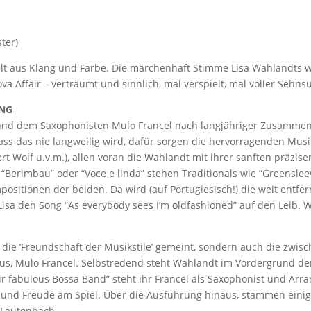
ter)
elt aus Klang und Farbe. Die märchenhaft Stimme Lisa Wahlandts 
a Affair – verträumt und sinnlich, mal verspielt, mal voller Seh
UNG
t und dem Saxophonisten Mulo Francel nach langjähriger Zusamme
ass das nie langweilig wird, dafür sorgen die hervorragenden Musi
rt Wolf u.v.m.), allen voran die Wahlandt mit ihrer sanften präzis
“Berimbau” oder “Voce e linda” stehen Traditionals wie “Greenslee
ositionen der beiden. Da wird (auf Portugiesisch!) die weit entf
Lisa den Song “As everybody sees I’m oldfashioned” auf den Leib.
 die ‘Freundschaft der Musikstile’ gemeint, sondern auch die zwisc
s, Mulo Francel. Selbstredend steht Wahlandt im Vordergrund der
fabulous Bossa Band” steht ihr Francel als Saxophonist und Arran
 und Freude am Spiel. Über die Ausführung hinaus, stammen eini
n Lautenbach