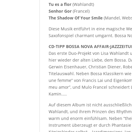
Tu es a flor
(Wahlandt)
Senhor Gor
(Francel)
The Shadow Of Your Smile
(Mandel, Webs
Diese Musik entführt in eine magische W
Saxofonspiel charmant umgarnt. Bossa Nov
CD-TIPP BOSSA NOVA AFFAIR-JAZZZEIT
Das erste Duo-Projekt von Lisa Wahland
hier wieder der alten Liebe, dem Bossa. D
Gerwin Eisenhauer, Christian Diener, Robe
Titelauswahl. Neben Bossa Klassikern wie 
une femme” von Francis Lai und Eigenkomp
meu amor”, und Mulo Francel schneidert 
Kamin.….
Auf diesem Album ist nicht ausschließlich
Wahlandt, und ihrem Prinzen des Rhythmu
warm und enorm einfühlsam. Neben “their 
Instrument überzeugt er durch Phantasie
Königskinder selbst… Jazzdimensions, Ja