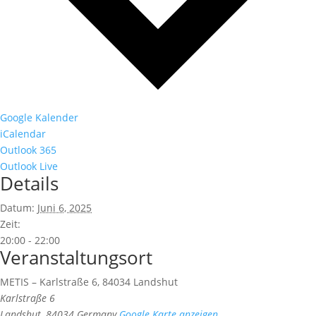
Google Kalender
iCalendar
Outlook 365
Outlook Live
Details
Datum:
Juni 6, 2025
Zeit:
20:00 - 22:00
Veranstaltungsort
METIS – Karlstraße 6, 84034 Landshut
Karlstraße 6
Landshut
,
84034
Germany
Google Karte anzeigen