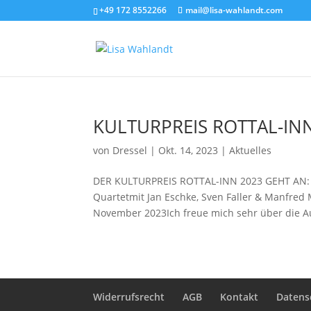
+49 172 8552266
mail@lisa-wahlandt.com
KULTURPREIS ROTTAL-IN
von
Dressel
|
Okt. 14, 2023
|
Aktuelles
DER KULTURPREIS ROTTAL-INN 2023 GEHT AN
Quartetmit Jan Eschke, Sven Faller & Manfre
November 2023Ich freue mich sehr über die A
Widerrufsrecht
AGB
Kontakt
Datens