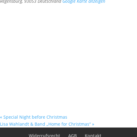
Regensburg
,
93053
Deutschland
Google Karte anzeigen
«
Special Night before Christmas
Lisa Wahlandt & Band „Home for Christmas“
»
Widerrufsrecht
AGB
Kontakt