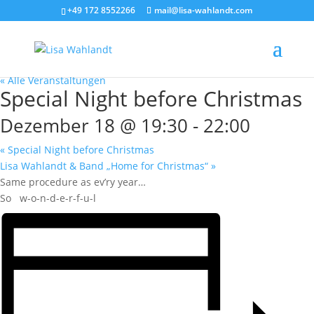
+49 172 8552266
mail@lisa-wahlandt.com
« Alle Veranstaltungen
Special Night before Christmas
Dezember 18 @ 19:30
-
22:00
«
Special Night before Christmas
Lisa Wahlandt & Band „Home for Christmas“
»
Same procedure as ev’ry year…
So w-o-n-d-e-r-f-u-l