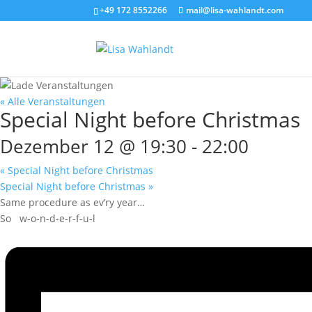
+49 172 8552266
mail@lisa-wahlandt.com
« Alle Veranstaltungen
Special Night before Christmas
Dezember 12 @ 19:30
-
22:00
«
Special Night before Christmas
Special Night before Christmas
»
Same procedure as ev’ry year…
So w-o-n-d-e-r-f-u-l