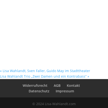
«
Lisa Wahlandt, Sven Faller, Guido May im Stadttheater
Lisa Wahlandt Trio „Zwei Damen und ein Kontrabass“
»
Widerrufsrecht
AGB
Kontakt
Datenschutz
Impressum
© 2024 Lisa-Wahlandt.com